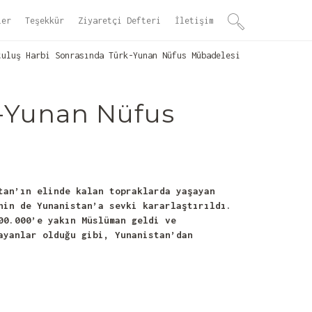
ler
Teşekkür
Ziyaretçi Defteri
İletişim
uluş Harbi Sonrasında Türk-Yunan Nüfus Mübadelesi
k-Yunan Nüfus
tan’ın elinde kalan topraklarda yaşayan
inin de Yunanistan’a sevki kararlaştırıldı.
00.000’e yakın Müslüman geldi ve
ayanlar olduğu gibi, Yunanistan’dan