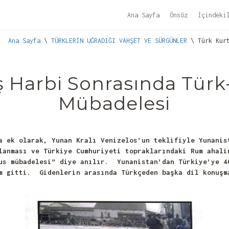
Ana Sayfa
Önsöz
İçindeki
Ana Sayfa
\
TÜRKLERİN UĞRADIĞI VAHŞET VE SÜRGÜNLER
\ Türk Kurt
ş Harbi Sonrasında Tür
Mübadelesi
a ek olarak, Yunan Kralı Venizelos’un teklifiyle Yunanis
lanması ve Türkiye Cumhuriyeti topraklarındaki Rum ahal
us mübadelesi” diye anılır. Yunanistan’dan Türkiye’ye 4
m gitti. Gidenlerin arasında Türkçeden başka dil konuşm