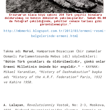
Erzurum’un Alaca köyü sakini 250 Türk çeşitli binalara
doldurulmuş ve benzin dökülerek yakılmışlardır. Sabah 06.00
da fotoğraf çekildiğinde, şehitler cenaze tarlası gibi
görüntülenmiştir."
http://mbmerki.blogspot.com.tr/2012/03/ermeni-resmi-
belgelerinde-ermeni.html
Takma adı
Murad,
Hamparsum Boyacıyan (bir zamanlar
Osmanlı Parlamentosunda Mebus idi) söyledikleri:
“
Bütün Türk çocukları da öldürülmelidir, çünkü onlar
Ermeni Milletinin önünde bir engeldir.”
– KAYNAK:
Mikael Varandian, “History of Dashnaksutiun” başka
adı “History of the A.R.F. Federation” Paris, 1932
ve Kahire 1950.
A. Lalayan
,
Revolutsionniy Vostok,
No: 2-3, Moskova,