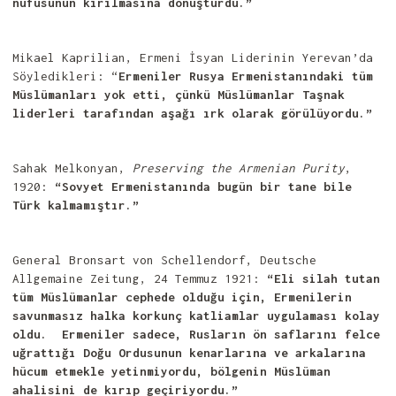
nüfusunun kırılmasına dönüştürdü.”
Mikael Kaprilian, Ermeni İsyan Liderinin Yerevan’da
Söyledikleri: “
Ermeniler Rusya Ermenistanındaki tüm
Müslümanları yok etti, çünkü Müslümanlar Taşnak
liderleri tarafından aşağı ırk olarak görülüyordu.”
Sahak Melkonyan,
Preserving the Armenian Purity
,
1920:
“Sovyet Ermenistanında bugün bir tane bile
Türk kalmamıştır.”
General Bronsart von Schellendorf, Deutsche
Allgemaine Zeitung, 24 Temmuz 1921:
“Eli silah tutan
tüm Müslümanlar cephede olduğu için, Ermenilerin
savunmasız halka korkunç katliamlar uygulaması kolay
oldu. Ermeniler sadece, Rusların ön saflarını felce
uğrattığı Doğu Ordusunun kenarlarına ve arkalarına
hücum etmekle yetinmiyordu, bölgenin Müslüman
ahalisini de kırıp geçiriyordu.”