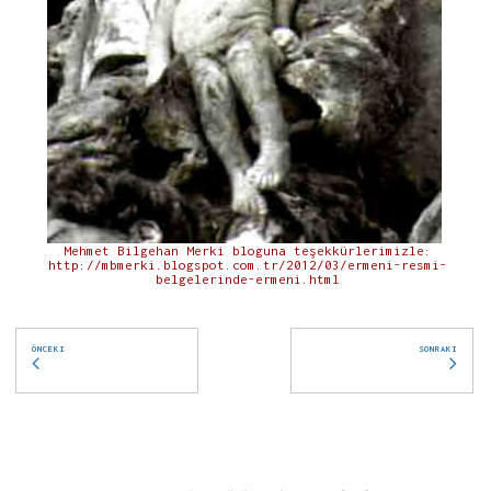
Mehmet Bilgehan Merki bloguna teşekkürlerimizle:
http://mbmerki.blogspot.com.tr/2012/03/ermeni-resmi-
belgelerinde-ermeni.html
ÖNCEKI
SONRAKI