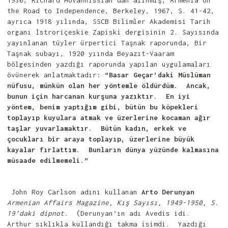
1936, Richard Hovannissian’dan alınmış, Armenia on
the Road to Independence, Berkeley, 1967, S. 41-42,
ayrıca 1918 yılında, SSCB Bilimler Akademisi Tarih
organı İstroriçeskie Zapiski dergisinin 2. Sayısında
yayınlanan tüyler ürpertici Taşnak raporunda, Bir
Taşnak subayı, 1920 yıında Beyazıt-Vaaram
bölgesinden yazdığı raporunda yapılan uygulamaları
övünerek anlatmaktadır:
“Basar Geçar’daki Müslüman
nüfusu, münkün olan her yöntemle öldürdüm. Ancak,
bunun için harcanan kurşuna yazıktır. En iyi
yöntem, benim yaptığım gibi, bütün bu köpekleri
toplayıp kuyulara atmak ve üzerlerine kocaman ağır
taşlar yuvarlamaktır. Bütün kadın, erkek ve
çocukları bir araya toplayıp, üzerlerine büyük
kayalar fırlattım. Bunların dünya yüzünde kalmasına
müsaade edilmemeli.”
John Roy Carlson adını kullanan
Arto Derunyan
Armenian Affairs Magazine, Kış Sayısı, 1949-1950, S.
19’daki dipnot.
(Derunyan’ın adı Avedis idi.
Arthur sıklıkla kullandığı takma isimdi. Yazdığı