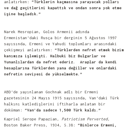
anlatırken:
“Türklerin kaçmasına yarayacak yolları
ve dağ geçitlerini kapattık ve ondan sonra yok etme
işine başladık.”
Narek Mesropian, Golos Armenii adında
Ermenistan’daki Rusça bir derginin 5 Ağustos 1997
sayısında, Ermeni ve Yahudi toplumları arasındaki
çekişmeyi anlatırken:
“Türklerden nefret etmek bizim
kanımıza işlemişti. Halbuki biz Bulgarlar ve
Yunanlılardan da nefret ederiz. Araplar da kendi
hesaplarına Türklerden yana değiller ve onlardaki
nefretin seviyesi de yükselmekte.”
ABD’de yayınlanan Gochnak adlı bir Ermeni
gazetesinin 24 Mayıs 1915 sayısında, Van’daki Türk
halkını katledişlerini iftiharla anlatan bir
doküman:
“Van’da sadece 1,500 Türk kaldı.”
Kapriel Serope Papazian,
Patriotism Perverted
,
Boston Baker Press, 1934, S.38:
“Binlerce Ermeni,