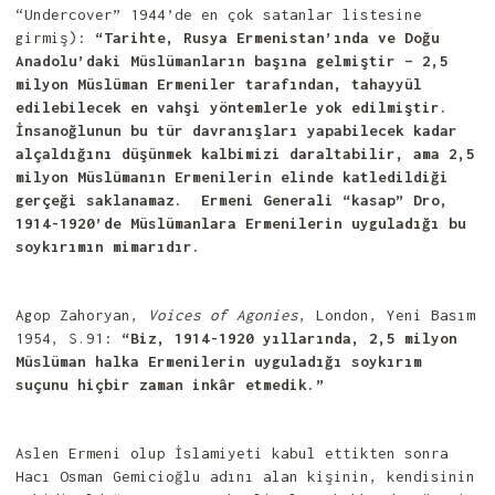
“Undercover” 1944’de en çok satanlar listesine
girmiş):
“Tarihte, Rusya Ermenistan’ında ve Doğu
Anadolu’daki Müslümanların başına gelmiştir – 2,5
milyon Müslüman Ermeniler tarafından, tahayyül
edilebilecek en vahşi yöntemlerle yok edilmiştir.
İnsanoğlunun bu tür davranışları yapabilecek kadar
alçaldığını düşünmek kalbimizi daraltabilir, ama 2,5
milyon Müslümanın Ermenilerin elinde katledildiği
gerçeği saklanamaz. Ermeni Generali “kasap” Dro,
1914-1920’de Müslümanlara Ermenilerin uyguladığı bu
soykırımın mimarıdır.
Agop Zahoryan,
Voices of Agonies
, London, Yeni Basım
1954, S.91:
“Biz, 1914-1920 yıllarında, 2,5 milyon
Müslüman halka Ermenilerin uyguladığı soykırım
suçunu hiçbir zaman inkâr etmedik.”
Aslen Ermeni olup İslamiyeti kabul ettikten sonra
Hacı Osman Gemicioğlu adını alan kişinin, kendisinin