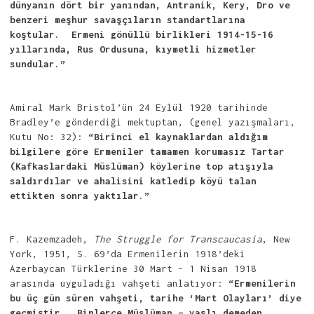
dünyanın dört bir yanından, Antranik, Kery, Dro ve
benzeri meşhur savaşçıların standartlarına
koştular. Ermeni gönüllü birlikleri 1914-15-16
yıllarında, Rus Ordusuna, kıymetli hizmetler
sundular.”
Amiral Mark Bristol’ün 24 Eylül 1920 tarihinde
Bradley’e gönderdiği mektuptan, (genel yazışmaları,
Kutu No: 32):
“Birinci el kaynaklardan aldığım
bilgilere göre Ermeniler tamamen korumasız Tartar
(Kafkaslardaki Müslüman) köylerine top atışıyla
saldırdılar ve ahalisini katledip köyü talan
ettikten sonra yaktılar.”
F. Kazemzadeh,
The Struggle for Transcaucasia
, New
York, 1951, S. 69’da Ermenilerin 1918’deki
Azerbaycan Türklerine 30 Mart – 1 Nisan 1918
arasında uyguladığı vahşeti anlatıyor:
“Ermenilerin
bu üç gün süren vahşeti, tarihe ‘Mart Olayları’ diye
geçmiştir. Binlerce Müslüman – yaşlı demeden,