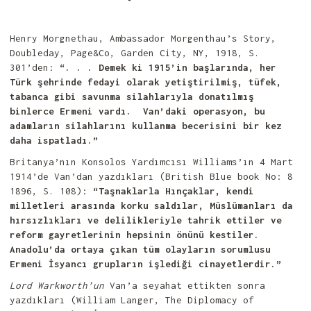
Henry Morgnethau, Ambassador Morgenthau’s Story,
Doubleday, Page&Co, Garden City, NY, 1918, S.
301’den:
“. . . Demek ki 1915’in başlarında, her
Türk şehrinde fedayi olarak yetiştirilmiş, tüfek,
tabanca gibi savunma silahlarıyla donatılmış
binlerce Ermeni vardı. Van’daki operasyon, bu
adamların silahlarını kullanma becerisini bir kez
daha ispatladı.”
Britanya’nın Konsolos Yardımcısı Williams’ın 4 Mart
1914’de Van’dan yazdıkları (British Blue book No: 8
1896, S. 108):
“Taşnaklarla Hınçaklar, kendi
milletleri arasında korku saldılar, Müslümanları da
hırsızlıkları ve delilikleriyle tahrik ettiler ve
reform gayretlerinin hepsinin önünü kestiler.
Anadolu’da ortaya çıkan tüm olayların sorumlusu
Ermeni İsyancı grupların işlediği cinayetlerdir.”
Lord Warkworth’un
Van’a seyahat ettikten sonra
yazdıkları (William Langer, The Diplomacy of