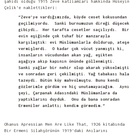
şahidi olduğu 1915 Zeve katliamları hakkında Hüseyin
Çelik’e naklettikleri:
“Zeve’ye vardığımızda, köyde ceset kokusundan
geçilmiyordu. Sanki burnumuzun direği düşecek
gibiydi… Her tarafta cesetler saçılıydı. Bir
evin eşiğinde çok tuhaf bir manzarayla
karşılaştık: evi Müslümanlarla doldurup, ateşe
vermişlerdi. O kadar çok vücut yanmıştı ki,
insanların vücudundan akan yağ, eşikten
aşağıya akıp kapının önünde göllenmişti.
Sanki yağlar bir nehir olup akarak yükselmişti
ve sonradan geri çekilmişti. Yağ tabakası hala
tazeydi. Bütün köy mahvolmuştu. Bunu kendi
gözlerimle gördüm ve hiç unutamayacağım. Aynı
şeyi, Çarpanak Adasındaki Müslümanlara da
yaptıklarını duyduk. Onu da bana sonradan
Ermeniler anlattı; kendim görmedim.”
Ohanus Apressian Men Are Like That, 1926 kitabında
Bir Ermeni Silahşörünün 1919’daki Anılarını