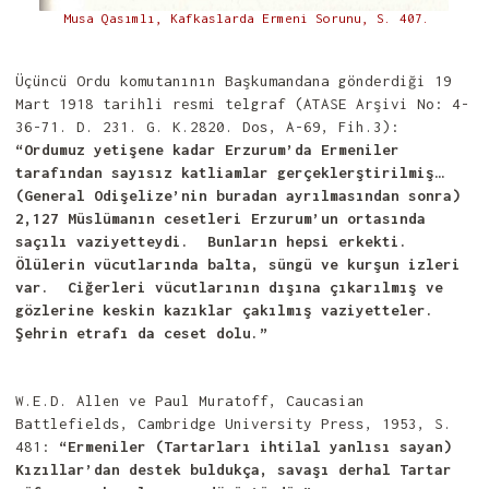
Musa Qasımlı, Kafkaslarda Ermeni Sorunu, S. 407.
Üçüncü Ordu komutanının Başkumandana gönderdiği 19
Mart 1918 tarihli resmi telgraf (ATASE Arşivi No: 4-
36-71. D. 231. G. K.2820. Dos, A-69, Fih.3):
“Ordumuz yetişene kadar Erzurum’da Ermeniler
tarafından sayısız katliamlar gerçeklerştirilmiş…
(General Odişelize’nin buradan ayrılmasından sonra)
2,127 Müslümanın cesetleri Erzurum’un ortasında
saçılı vaziyetteydi. Bunların hepsi erkekti.
Ölülerin vücutlarında balta, süngü ve kurşun izleri
var. Ciğerleri vücutlarının dışına çıkarılmış ve
gözlerine keskin kazıklar çakılmış vaziyetteler.
Şehrin etrafı da ceset dolu.”
W.E.D. Allen ve Paul Muratoff, Caucasian
Battlefields, Cambridge University Press, 1953, S.
481:
“Ermeniler (Tartarları ihtilal yanlısı sayan)
Kızıllar’dan destek buldukça, savaşı derhal Tartar