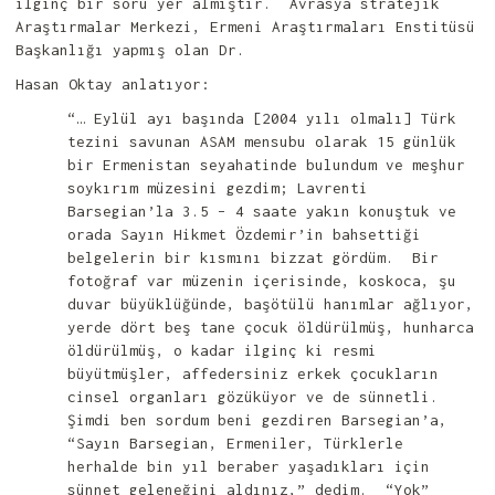
ilginç bir soru yer almıştır. Avrasya stratejik
Araştırmalar Merkezi, Ermeni Araştırmaları Enstitüsü
Başkanlığı yapmış olan Dr.
Hasan Oktay anlatıyor:
“… Eylül ayı başında [2004 yılı olmalı] Türk
tezini savunan ASAM mensubu olarak 15 günlük
bir Ermenistan seyahatinde bulundum ve meşhur
soykırım müzesini gezdim; Lavrenti
Barsegian’la 3.5 – 4 saate yakın konuştuk ve
orada Sayın Hikmet Özdemir’in bahsettiği
belgelerin bir kısmını bizzat gördüm. Bir
fotoğraf var müzenin içerisinde, koskoca, şu
duvar büyüklüğünde, başötülü hanımlar ağlıyor,
yerde dört beş tane çocuk öldürülmüş, hunharca
öldürülmüş, o kadar ilginç ki resmi
büyütmüşler, affedersiniz erkek çocukların
cinsel organları gözüküyor ve de sünnetli.
Şimdi ben sordum beni gezdiren Barsegian’a,
“Sayın Barsegian, Ermeniler, Türklerle
herhalde bin yıl beraber yaşadıkları için
sünnet geleneğini aldınız,” dedim. “Yok”