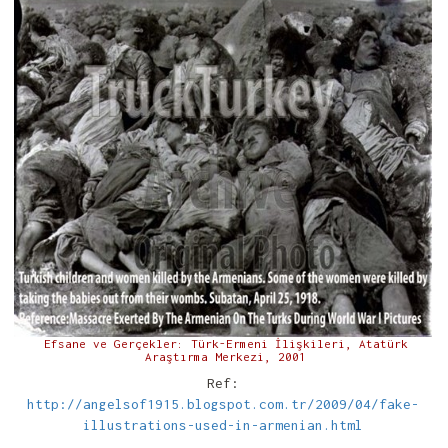
Efsane ve Gerçekler: Türk-Ermeni İlişkileri, Atatürk
Araştırma Merkezi, 2001
Ref:
http://angelsof1915.blogspot.com.tr/2009/04/fake-
illustrations-used-in-armenian.html