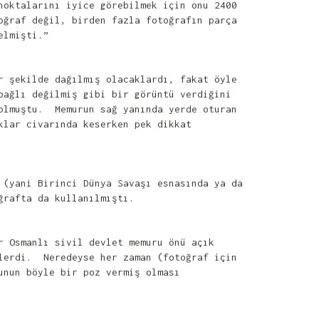
noktalarını iyice görebilmek için onu 2400
oğraf değil, birden fazla fotoğrafın parça
elmişti.”
r şekilde dağılmış olacaklardı, fakat öyle
bağlı değilmiş gibi bir görüntü verdiğini
bolmuştu. Memurun sağ yanında yerde oturan
klar civarında keserken pek dikkat
 (yani Birinci Dünya Savaşı esnasında ya da
ğrafta da kullanılmıştı.
r Osmanlı sivil devlet memuru önü açık
rlerdi. Neredeyse her zaman (fotoğraf için
unun böyle bir poz vermiş olması