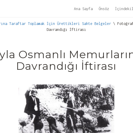
Ana Sayfa
Önsöz
İçindeki
rına Taraftar Toplamak İçin Ürettikleri Sahte Belgeler
\ Fotoğraf
Davrandığı İftirası
ıyla Osmanlı Memurları
Davrandığı İftirası