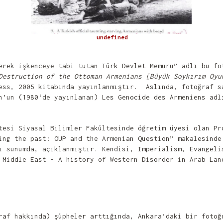
undefined
erek işkenceye tabi tutan Türk Devlet Memuru” adlı bu f
Destruction of the Ottoman Armenians [Büyük Soykırım Oyu
ess, 2005 kitabında yayınlanmıştır. Aslında, fotoğraf s
n’un (1980‘de yayınlanan) Les Genocide des Armeniens adl
tesi Siyasal Bilimler Fakültesinde öğretim üyesi olan Pr
ing the past: OUP and the Armenian Question” makalesinde
ı sunumda, açıklanmıştır. Kendisi, Imperialism, Evangeli
 Middle East – A history of Western Disorder in Arab Lan
raf hakkında) şüpheler arttığında, Ankara’daki bir fotoğ