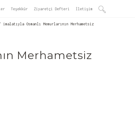
ler
Teşekkür
Ziyaretçi Defteri
İletişim
 imalatıyla Osmanlı Memurlarının Merhametsiz
nın Merhametsiz