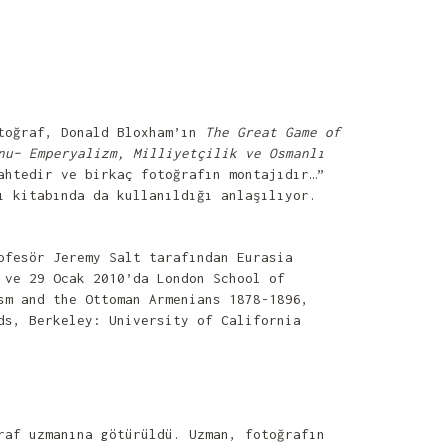
otoğraf, Donald Bloxham’ın
The Great Game of
nu– Emperyalizm, Milliyetçilik ve Osmanlı
ahtedir ve birkaç fotoğrafın montajıdır…”
ı kitabında da kullanıldığı anlaşılıyor.
ofesör Jeremy Salt tarafından Eurasia
 ve 29 Ocak 2010’da London School of
sm and the Ottoman Armenians 1878-1896,
ds, Berkeley: University of California
raf uzmanına götürüldü. Uzman, fotoğrafın