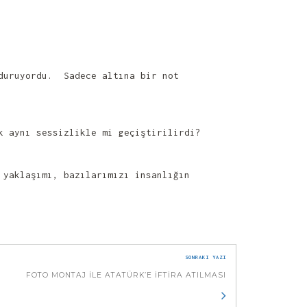
 duruyordu. Sadece altına bir not
k aynı sessizlikle mi geçiştirilirdi?
 yaklaşımı, bazılarımızı insanlığın
SONRAKI YAZI
FOTO MONTAJ ILE ATATÜRK’E İFTIRA ATILMASI