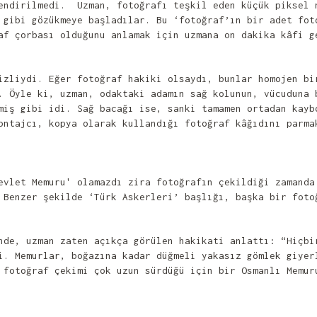
endirilmedi. Uzman, fotoğrafı teşkil eden küçük piksel 
 gibi gözükmeye başladılar. Bu ‘fotoğraf’ın bir adet fot
af çorbası olduğunu anlamak için uzmana on dakika kâfi g
izliydi. Eğer fotoğraf hakiki olsaydı, bunlar homojen bi
 Öyle ki, uzman, odaktaki adamın sağ kolunun, vücuduna 
miş gibi idi. Sağ bacağı ise, sanki tamamen ortadan kay
ontajcı, kopya olarak kullandığı fotoğraf kâğıdını parma
evlet Memuru' olamazdı zira fotoğrafın çekildiği zamanda
 Benzer şekilde ‘Türk Askerleri’ başlığı, başka bir foto
nde, uzman zaten açıkça görülen hakikati anlattı: “Hiçbi
i. Memurlar, boğazına kadar düğmeli yakasız gömlek giye
 fotoğraf çekimi çok uzun sürdüğü için bir Osmanlı Memur