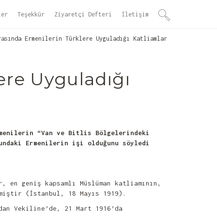
ler
Teşekkür
Ziyaretçi Defteri
İletişim
asında Ermenilerin Türklere Uyguladığı Katliamlar
lere Uyguladığı
menilerin “Van ve Bitlis Bölgelerindeki
undaki Ermenilerin işi olduğunu söyledi
r, en geniş kapsamlı Müslüman katliamının,
lmiştir (İstanbul, 18 Mayıs 1919).
dan Vekiline’de, 21 Mart 1916’da