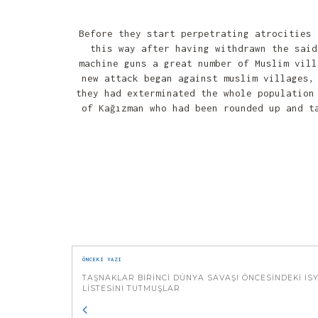
Before they start perpetrating atrocities 
this way after having withdrawn the said
machine guns a great number of Muslim vill
new attack began against muslim villages,
they had exterminated the whole population
of Kağızman who had been rounded up and t
ÖNCEKI YAZI
TAŞNAKLAR BIRINCI DÜNYA SAVAŞI ÖNCESINDEKI İS
LISTESINI TUTMUŞLAR