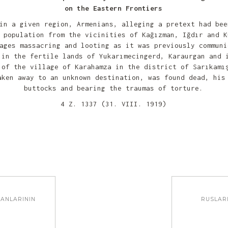
on the Eastern Frontiers
in a given region, Armenians, alleging a pretext had bee
 population from the vicinities of Kağızman, Iğdır and K
ages massacring and looting as it was previously communi
 in the fertile lands of Yukarımecingerd, Karaurgan and 
 of the village of Karahamza in the district of Sarıkamı
aken away to an unknown destination, was found dead, his
buttocks and bearing the traumas of torture.
4 Z. 1337 (31. VIII. 1919)
YANLARININ
RUSLARI