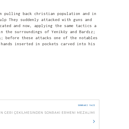
n pulling back christian population and in
ulp They suddenly attacked with guns and
cated and now, applying the same tactics a
in the surroundings of Yeniköy and Bardız;
ş; before these attacks one of the notables
 hands inserted in pockets carved into his
SONRAKI YAZI
N GERI ÇEKILMESINDEN SONRAKI ERMENI MEZALIMI