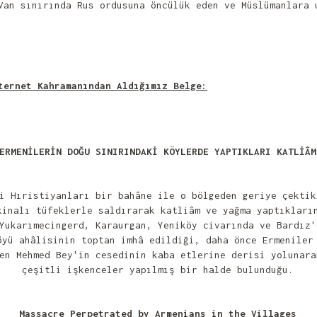
Van sınırında Rus ordusuna öncülük eden ve Müslümanlara 
ternet Kahramanından Aldığımız Belge:
ERMENİLERİN DOĞU SINIRINDAKİ KÖYLERDE YAPTIKLARI KATLİÂM
i Hıristiyanları bir bahâne ile o bölgeden geriye çektik
inalı tüfeklerle saldırarak katliâm ve yağma yaptıkları
Yukarımecingerd, Karaurgan, Yeniköy civarında ve Bardız'
öyü ahâlisinin toptan imhâ edildiği, daha önce Ermeniler
en Mehmed Bey'in cesedinin kaba etlerine derisi yolunara
çeşitli işkenceler yapılmış bir halde bulunduğu.
Massacre Perpetrated by Armenians in the Villages