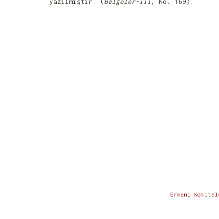
yazılmıştır. (
Belgeler-III
, No. 169).
Ermeni Komitel