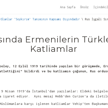
Ana Sayfa
Önsöz
İçindeki
 Olanlar ‘Soykırım’ Tanımının Kapsamı Dışındadır
\ Rus İşgali Sır
asında Ermenilerin Türk
Katliamlar
ooley, 12 Eylül 1919 tarihinde yapılan bir görüşmede, Er
atlettiğini” bildirdi ve bu katliamın çoğunun, Rus ordus
 9 Nisan 1919’da İstanbul’dan yazılanlar: Eldeki belgele
na işaret ediyor. Aynı mesaj Webb’den Curzon’a da ileti
Müslümanlara karşı işlenen katliamlar Vehip’ten Başkuman