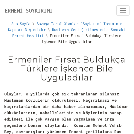
ERMENİ SOYKIRIMI
Toggl
navig
Ana Sayfa
\
Savaşa Taraf Olanlar ‘Soykırım’ Tanımının
Kapsamı Dışındadır
\
Rusların Geri Çekilmesinden Sonraki
Ermeni Mezalimi
\ Ermeniler Fırsat Buldukça Türklere
İşkence Bile Uyguladılar
Ermeniler Fırsat Buldukça
Türklere İşkence Bile
Uyguladılar
Olaylar, o yıllarda çok sık tekrarlanan silahsız
Müslüman köylülerin öldürülmesi, kaçırılması ve
kaçırılanlardan bir daha haber alınamaması, Müslüman
dükkânlarının, mahallelerinin ve köylerinin harap
edilmesi ile çok yaygın olan yağmalama ve ırza
geçmelere benzer olaylardı. Komutan Mehmet Vehib
Bey, davranışları yüzünden Ermeni gerillalara Rus