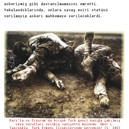
askeriymiş gibi davranılmamasını emretti.
Yakalandıklarında, onlara savaş esiri statüsü
verilmeyip askeri mahkemeye verileceklerdi.
Kars’ta ve Erzurum’da birçok Türk genci kazığa çakılmış
veya vücutları ezilmiş vaziyette bulundu. Ömer L.
Taşçıoğlu, Türk Ermeni İlişkilerinde Gerçekler (S. 345)