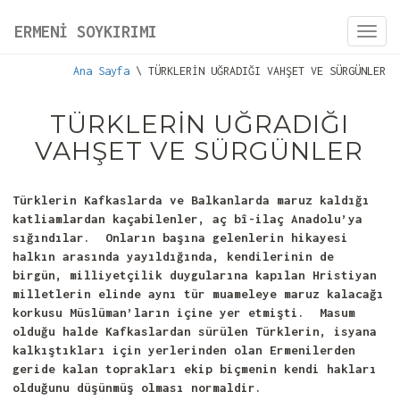
ERMENİ SOYKIRIMI
Toggl
navig
Ana Sayfa
\ TÜRKLERİN UĞRADIĞI VAHŞET VE SÜRGÜNLER
TÜRKLERİN UĞRADIĞI
VAHŞET VE SÜRGÜNLER
Türklerin Kafkaslarda ve Balkanlarda maruz kaldığı
katliamlardan kaçabilenler, aç bî-ilaç Anadolu’ya
sığındılar. Onların başına gelenlerin hikayesi
halkın arasında yayıldığında, kendilerinin de
birgün, milliyetçilik duygularına kapılan Hristiyan
milletlerin elinde aynı tür muameleye maruz kalacağı
korkusu Müslüman’ların içine yer etmişti. Masum
olduğu halde Kafkaslardan sürülen Türklerin, isyana
kalkıştıkları için yerlerinden olan Ermenilerden
geride kalan toprakları ekip biçmenin kendi hakları
olduğunu düşünmüş olması normaldir.