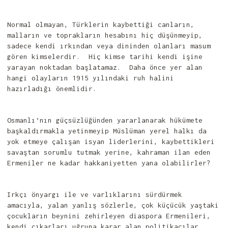
Normal olmayan, Türklerin kaybettiği canların,
malların ve toprakların hesabını hiç düşünmeyip,
sadece kendi ırkından veya dininden olanları masum
gören kimselerdir. Hiç kimse tarihi kendi işine
yarayan noktadan başlatamaz. Daha önce yer alan
hangi olayların 1915 yılındaki ruh halini
hazırladığı önemlidir.
Osmanlı’nın güçsüzlüğünden yararlanarak hükümete
başkaldırmakla yetinmeyip Müslüman yerel halkı da
yok etmeye çalışan isyan liderlerini, kaybettikleri
savaştan sorumlu tutmak yerine, kahraman ilan eden
Ermeniler ne kadar hakkaniyetten yana olabilirler?
Irkçı önyargı ile ve varlıklarını sürdürmek
amacıyla, yalan yanlış sözlerle, çok küçücük yaştaki
çocukların beynini zehirleyen diaspora Ermenileri,
kendi çıkarları uğruna karar alan politikacılar