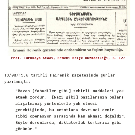
Prof. Türkkaya Ataöv, Ermeni Belge Düzmaciliği, S. 127
19/08/1936 tarihli Hairenik gazetesinde şunlar
yazılmıştı:
“Bazen [Yahudiler gibi] zehirli maddeleri yok
etmek zordur. [Nazi gibi] bazılarının onları
alışılmamış yöntemlerle yok etmesi
gerektiğinde, bu metotlara devrimci denir.
Tıbb
î
operasyon sırasında kan akması doğaldır.
Böyle durumlarda, diktatörlük kurtarıcı gibi
görünür.”