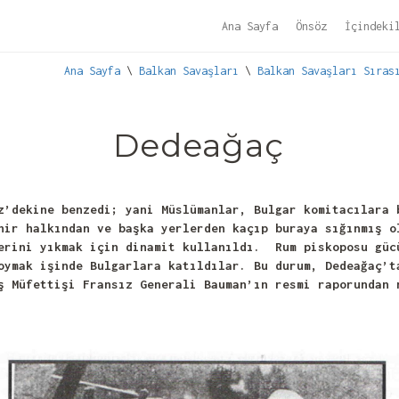
Ana Sayfa
Önsöz
İçindeki
Ana Sayfa
\
Balkan Savaşları
\
Balkan Savaşları Sıras
Dedeağaç
z’dekine benzedi; yani Müslümanlar, Bulgar komitacılara 
ir halkından ve başka yerlerden kaçıp buraya sığınmış o
erini yıkmak için dinamit kullanıldı. Rum piskoposu güc
oymak işinde Bulgarlara katıldılar. Bu durum, Dedeağaç’t
aş Müfettişi Fransız Generali Bauman’ın resmi raporundan