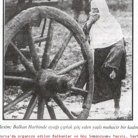
ursa’da organize edilen Balkanlar ve Göç Sempozyumu Yayını, Say