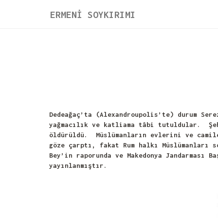
ERMENİ SOYKIRIMI
Dedeağaç’ta (Alexandroupolis’te) durum Sere
yağmacılık ve katliama tâbi tutuldular. Şeh
öldürüldü. Müslümanların evlerini ve camil
göze çarptı, fakat Rum halkı Müslümanları s
Bey’in raporunda ve Makedonya Jandarması B
yayınlanmıştır.