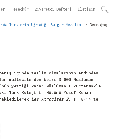
ler
Teşekkür
Ziyaretçi Defteri
İletişim
ında Türklerin Uğradığı Bulgar Mezalimi
\ Dedeağaç
barış içinde teslim olmalarının ardından
lan mültecilerden belki 3.000 Müslüman
ünün yettiği kadar Müslüman’ı kurtarmakla
aki Türk Kolejinin Müdürü Yusuf Kenan
 nakledilerek
Les Atrocités 2
, s. 8-14’te