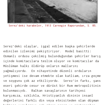
Serez’deki harabeler, 1913 Carnegie Raporundan, S. 85.
Serez’deki olaylar, işgal edilen başka şehirlerde
edinilen izlenimi pekiştiriyor. Model basitti:
Osmanlı ordusu çekilmiş bulunduğundan şehirler barış
içinde komitacılara teslim oluyor ve komitacılar da
Müslüman halkı öldürüp onların mallarını
yağmalıyordu. En nihayetinde düzenli orduların
yetişmesi ise devam etmekte olan katliam, ırza geçme
ve soygunu çok az etkiliyordu. Serez’in farkı, şans
eseri şehirde cesur ve dürüst bir Rum metropolitinin
bulunmasıydı. Balkan savaşlarının tarihçesi
karşımıza, sıklıkla, Hristiyanlık dininin insanî
değerlerini farklı din veya etnisiteden olan düşman