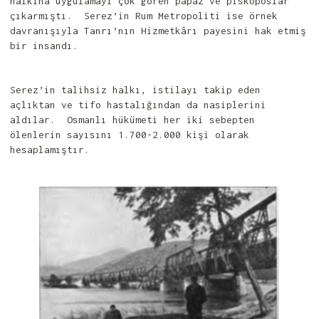
halkına uygulamayı çok gören papaz ve piskoposlar
çıkarmıştı. Serez’in Rum Metropoliti ise örnek
davranışıyla Tanrı’nın Hizmetkârı payesini hak etmiş
bir insandı.
Serez’in talihsiz halkı, istilayı takip eden
açlıktan ve tifo hastalığından da nasiplerini
aldılar. Osmanlı hükümeti her iki sebepten
ölenlerin sayısını 1.700-2.000 kişi olarak
hesaplamıştır.