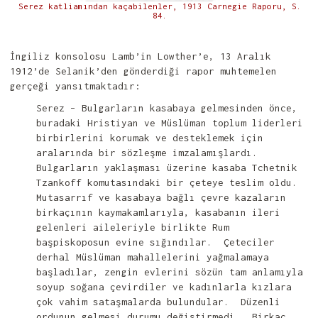
Serez katliamından kaçabilenler, 1913 Carnegie Raporu, S.
84.
İngiliz konsolosu Lamb’in Lowther’e, 13 Aralık
1912’de Selanik’den gönderdiği rapor muhtemelen
gerçeği yansıtmaktadır:
Serez – Bulgarların kasabaya gelmesinden önce,
buradaki Hristiyan ve Müslüman toplum liderleri
birbirlerini korumak ve desteklemek için
aralarında bir sözleşme imzalamışlardı.
Bulgarların yaklaşması üzerine kasaba Tchetnik
Tzankoff komutasındaki bir çeteye teslim oldu.
Mutasarrıf ve kasabaya bağlı çevre kazaların
birkaçının kaymakamlarıyla, kasabanın ileri
gelenleri aileleriyle birlikte Rum
başpiskoposun evine sığındılar. Çeteciler
derhal Müslüman mahallelerini yağmalamaya
başladılar, zengin evlerini sözün tam anlamıyla
soyup soğana çevirdiler ve kadınlarla kızlara
çok vahim sataşmalarda bulundular. Düzenli
ordunun gelmesi durumu değiştirmedi. Birkaç