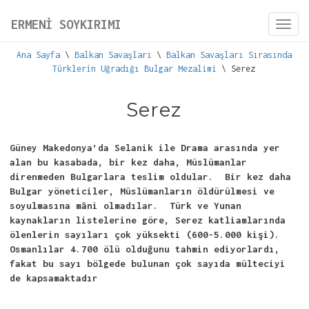
ERMENİ SOYKIRIMI
Toggl
navig
Ana Sayfa
\
Balkan Savaşları
\
Balkan Savaşları Sırasında
Türklerin Uğradığı Bulgar Mezalimi
\ Serez
Serez
Güney Makedonya’da Selanik ile Drama arasında yer
alan bu kasabada, bir kez daha, Müslümanlar
direnmeden Bulgarlara teslim oldular. Bir kez daha
Bulgar yöneticiler, Müslümanların öldürülmesi ve
soyulmasına mâni olmadılar. Türk ve Yunan
kaynakların listelerine göre, Serez katliamlarında
ölenlerin sayıları çok yüksekti (600-5.000 kişi).
Osmanlılar 4.700 ölü olduğunu tahmin ediyorlardı,
fakat bu sayı bölgede bulunan çok sayıda mülteciyi
de kapsamaktadır