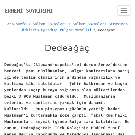
ERMENİ SOYKIRIMI
Toggl
navig
Ana Sayfa
\
Balkan Savaşları
\
Balkan Savaşları Sırasında
Türklerin Uğradığı Bulgar Mezalimi
\ Dedeağaç
Dedeağaç
Dedeağaç’ta (Alexandroupolis’te) durum Serez’dekine
benzedi; yani Müslümanlar, Bulgar komitacılara barış
içinde teslim olmalarının ardından yağmacılık ve
katliama tâbi tutuldular. Şehir halkından ve başka
yerlerden kaçıp buraya sığınmış olan mültecilerden
belki 3.000 Müslüman öldürüldü. Müslümanların
evlerini ve camilerini yıkmak için dinamit
kullanıldı. Rum piskoposu gücünün yettiği kadar
Müslüman’ı kurtarmakla göze çarptı, fakat Rum halkı
Müslümanları soymak işinde Bulgarlara katıldılar. Bu
durum, Dedeağaç’taki Türk Kolejinin Müdürü Yusuf
Kenan Bey’in raporunda ve Makedonya Jandarması Baş